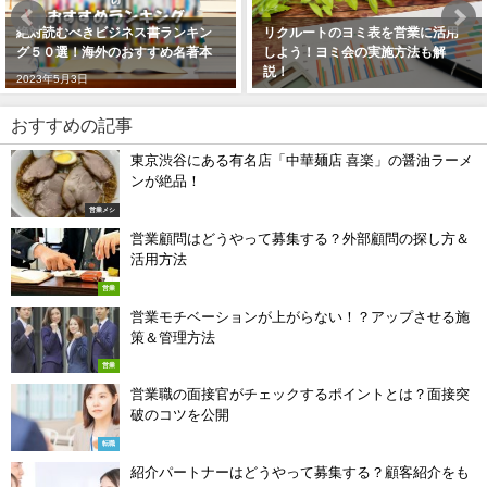
リクルートのヨミ表を営業に活用
起業したい場合は何をすべき？起
しよう！ヨミ会の実施方法も解
業家が教える独立開業のコツ
説！
2021年10月10日
2023年5月5日
おすすめの記事
東京渋谷にある有名店「中華麺店 喜楽」の醤油ラーメ
ンが絶品！
営業メシ
営業顧問はどうやって募集する？外部顧問の探し方＆
活用方法
営業
営業モチベーションが上がらない！？アップさせる施
策＆管理方法
営業
営業職の面接官がチェックするポイントとは？面接突
破のコツを公開
転職
紹介パートナーはどうやって募集する？顧客紹介をも