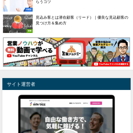
らうコツ
代理店
見込み客とは潜在顧客（リード）｜優良な見込顧客の
見つけ方＆集め方
営業
サイト運営者