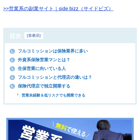
>>営業系の副業サイト｜side bizz（サイドビズ）
目次
[
非表示
]
フルコミッションは保険業界に多い
1.
外資系保険営業マンとは？
2.
生保営業に向いている人
3.
フルコミッションと代理店の違いは？
4.
保険代理店で独立開業する
5.
営業未経験＆低リスクでも開業できる