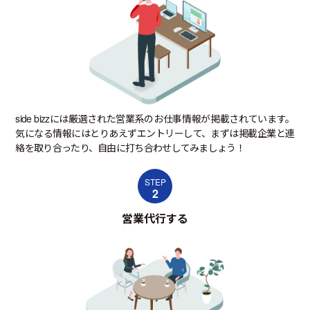
side bizzには厳選された営業系のお仕事情報が掲載されています。
気になる情報にはとりあえずエントリーして、まずは掲載企業と連
絡を取り合ったり、自由に打ち合わせしてみましょう！
STEP
2
営業代行する