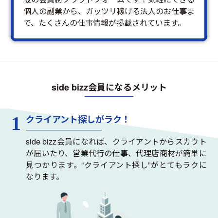
個人の副業から、ガッツリ稼げる法人のお仕事ま
で、たくさんの仕事情報が掲載されています。
side bizz会員になるメリット
1
クライアント探しがラク！
side bizz会員になれば、クライアントからスカウト
が届いたり、営業代行の仕事、代理店商材が簡単に
見つかります。“クライアント探し”がとてもラクに
なります。