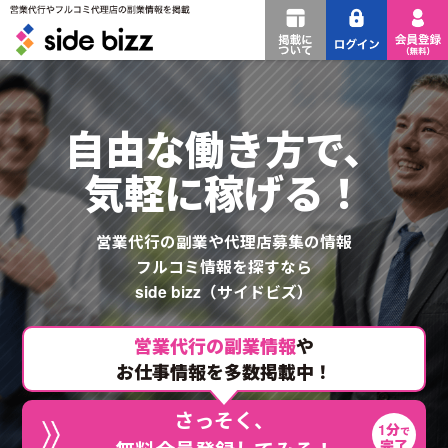
自由な働き方で、
気軽に稼げる！
営業代行の副業や代理店募集の情報
フルコミ情報を探すなら
side bizz（サイドビズ）
営業代行の副業情報
や
お仕事情報を多数掲載中！
さっそく、
1分
で
完了