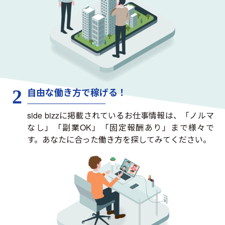
2
自由な働き方で稼げる！
side bizzに掲載されているお仕事情報は、「ノルマ
なし」「副業OK」「固定報酬あり」まで様々で
す。あなたに合った働き方を探してみてください。