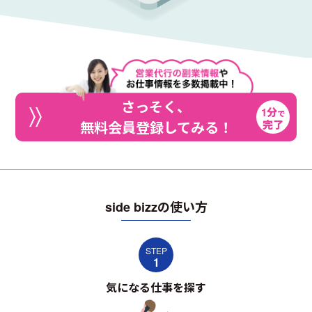
さっそく、
1分
で
無料会員登録してみる！
完了
side bizzの使い方
STEP
1
気になる仕事を探す