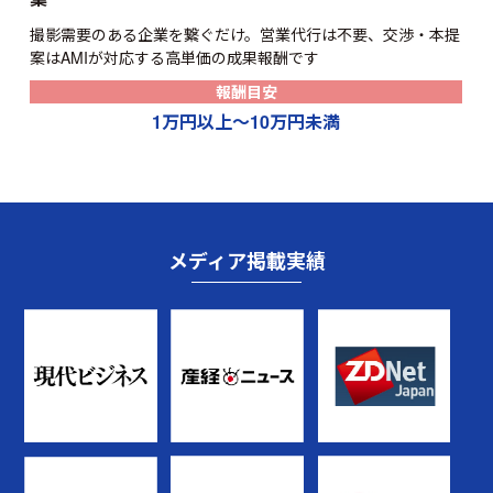
紹
撮影需要のある企業を繋ぐだけ。営業代行は不要、交渉・本提
削
【
案はAMIが対応する高単価の成果報酬です
り
報酬目安
1万円以上〜10万円未満
メディア掲載実績