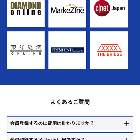
よくあるご質問
会員登録するのに費用は掛かりますか？
会員登録するメリットは何ですか？