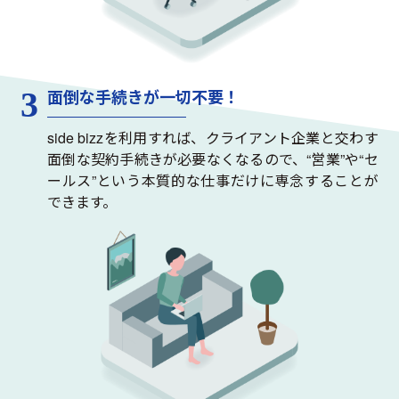
3
面倒な手続きが一切不要！
side bizzを利用すれば、クライアント企業と交わす
面倒な契約手続きが必要なくなるので、“営業”や“セ
ールス”という本質的な仕事だけに専念することが
できます。