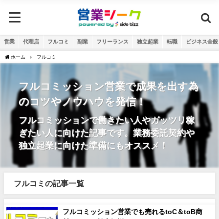
営業
代理店
フルコミ
副業
フリーランス
独立起業
転職
ビジネス全般
ホーム
フルコミ
フルコミッション営業で成果を出す為
のコツやノウハウを発信！
フルコミッションで働きたい人やガッツリ稼
ぎたい人に向けた記事です。業務委託契約や
独立起業に向けた準備にもオススメ！
フルコミの記事一覧
フルコミッション営業でも売れるtoC＆toB商