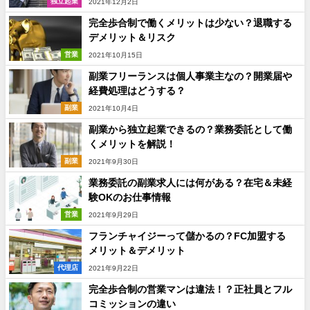
独立起業
2021年12月2日
完全歩合制で働くメリットは少ない？退職する
デメリット＆リスク
営業
2021年10月15日
副業フリーランスは個人事業主なの？開業届や
経費処理はどうする？
副業
2021年10月4日
副業から独立起業できるの？業務委託として働
くメリットを解説！
副業
2021年9月30日
業務委託の副業求人には何がある？在宅＆未経
験OKのお仕事情報
営業
2021年9月29日
フランチャイジーって儲かるの？FC加盟する
メリット＆デメリット
代理店
2021年9月22日
完全歩合制の営業マンは違法！？正社員とフル
コミッションの違い