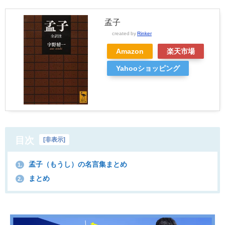
孟子
created by
Rinker
Amazon
楽天市場
Yahooショッピング
目次
[
非表示
]
孟子（もうし）の名言集まとめ
1.
まとめ
2.