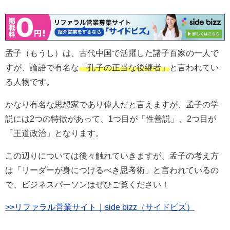
孟子（もうし）は、古代中国で活躍した諸子百家の一人で
すが、論語で有名な
「孔子の正当な後継者」
と言われてい
る人物です。
かなり有名な思想家であり偉人だと言えますが、孟子の学
説には2つの特徴があって、1つ目が「性善説」、2つ目が
「王道政治」となります。
この辺りについては後々触れていきますが、孟子の考え方
は「リーダーが身につけるべき思考術」と言われているの
で、ビジネスパーソンはぜひご覧ください！
>>リファラル営業サイト｜side bizz（サイドビズ）