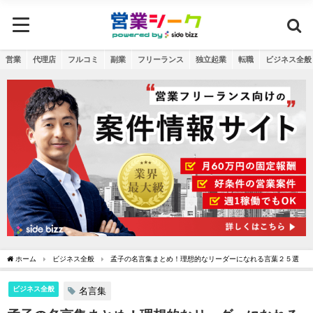
営業
代理店
フルコミ
副業
フリーランス
独立起業
転職
ビジネス全般
ホーム
ビジネス全般
孟子の名言集まとめ！理想的なリーダーになれる言葉２５選
ビジネス全般
名言集