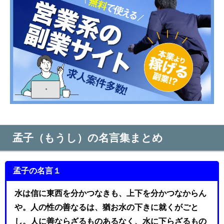
孟子（もうし）の名言集まとめ
孟子の名言１
水は信に東西を分かつなきも、上下を分かつなからん
や。人の性の善なるは、猶お水の下きに就くがごと
し。人に善ならざるものあるなく、水に下らざるもの