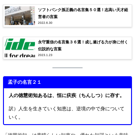
ソフトバンク孫正義の名言集５０選！志高い天才経
営者の言葉
2022.6.30
永守重信の名言集３６選！成し遂げる力が身に付く
伝説的な言葉
2023.1.23
孟子の名言２１
人の徳慧術知あるは、恒に疢疾（ちんしつ）に存す。
訳）人生を生きていく知恵は、逆境の中で身について
いく。