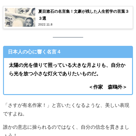
夏目漱石の名言集！文豪が残した人生哲学の言葉３
３選
2022.11.8
日本人の心に響く名言４
太陽の光を借りて照っている大きな月よりも、自分か
ら光を放つ小さな灯火でありたいものだ。
＜作家 森鴎外＞
「さすが有名作家！」と言いたくなるような、美しい表現
ですよね。
誰かの意志に操られるのではなく、自分の信念を貫きまし
ょう！