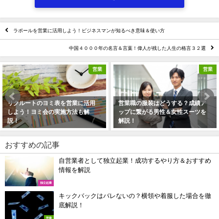
ラポールを営業に活用しよう！ビジネスマンが知るべき意味＆使い方
中国４０００年の名言＆言葉！偉人が残した人生の格言３２選
営業
営業
トのヨミ表を営業に活用
営業職の服装はどうする？成績ア
【応酬
ヨミ会の実施方法も解
ップに繋がる男性＆女性スーツを
業職が
解説！
2024年4
5日
2024年4月18日
おすすめの記事
自営業者として独立起業！成功するやり方＆おすすめ
情報を解説
独立起業
キックバックはバレないの？横領や着服した場合を徹
底解説！
営業