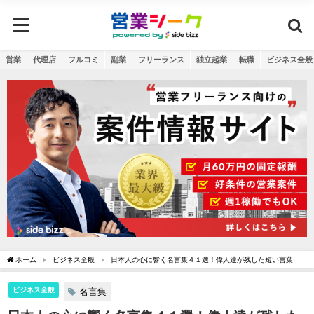
営業
代理店
フルコミ
副業
フリーランス
独立起業
転職
ビジネス全般
ホーム
ビジネス全般
日本人の心に響く名言集４１選！偉人達が残した短い言葉
ビジネス全般
名言集