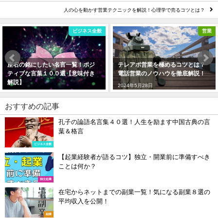
人の心を動かす営業テクニックを解説！心理学で売るコツとは？
営業
ビジネス全般
テレアポ営業を極めるコツとは？
マーケティング本ランキング！名
電話営業のノウハウを徹底解説！
著と呼ばれるビジネス本３０選
2024年5月28日
2024年4月6日
おすすめの記事
孔子の論語名言集４０選！人生を励ます中国古典の言
葉＆格言
ビジネス全般
【起業経験者が語るコツ】独立・開業前に準備すべき
ことは何か？
独立起業
在宅からネットまでの副業一覧！気になる副業８選の
平均収入を公開！
副業