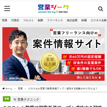
営業
代理店
フルコミ
副業
フリーランス
独立起業
転職
ビジネス全般
ホーム
営業
クロスセル営業で顧客単価アップ！成功する戦略＆やり方とは？
営業
営業テクニック