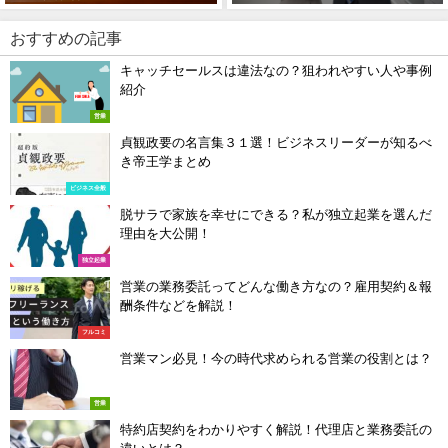
2024年4月18日
2023年5月5日
おすすめの記事
キャッチセールスは違法なの？狙われやすい人や事例
紹介
営業
貞観政要の名言集３１選！ビジネスリーダーが知るべ
き帝王学まとめ
ビジネス全般
脱サラで家族を幸せにできる？私が独立起業を選んだ
理由を大公開！
独立起業
営業の業務委託ってどんな働き方なの？雇用契約＆報
酬条件などを解説！
フルコミ
営業マン必見！今の時代求められる営業の役割とは？
営業
特約店契約をわかりやすく解説！代理店と業務委託の