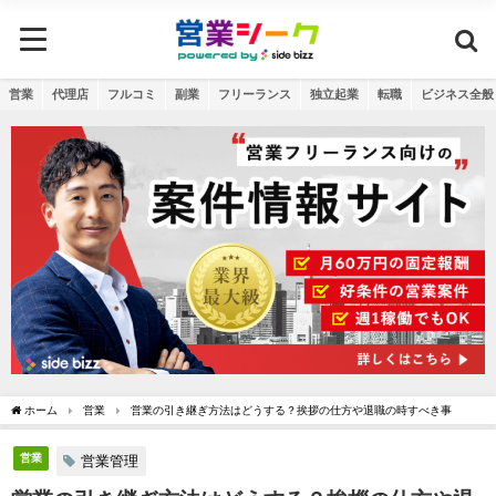
営業
代理店
フルコミ
副業
フリーランス
独立起業
転職
ビジネス全般
ホーム
営業
営業の引き継ぎ方法はどうする？挨拶の仕方や退職の時すべき事
営業
営業管理