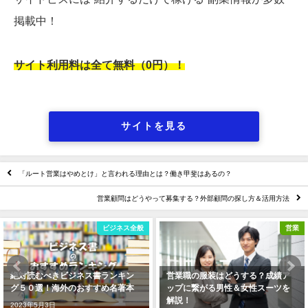
掲載中！
サイト利用料は全て無料（0円）！
サイトを見る
「ルート営業はやめとけ」と言われる理由とは？働き甲斐はあるの？
営業顧問はどうやって募集する？外部顧問の探し方＆活用方法
営業
営業
営業職の服装はどうする？成績ア
リクルートのヨミ表を営業に活用
ップに繋がる男性＆女性スーツを
しよう！ヨミ会の実施方法も解
解説！
説！