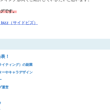
ングです。
 bizz（サイドビズ）
発表！
ライティング）の副業
ターやキャラデザイン
ー
プ運営
）
命