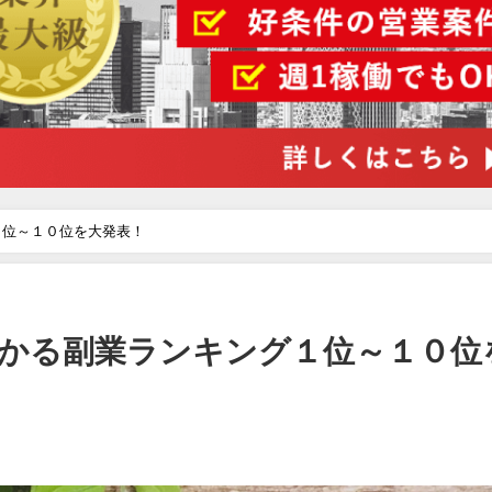
１位～１０位を大発表！
かる副業ランキング１位～１０位