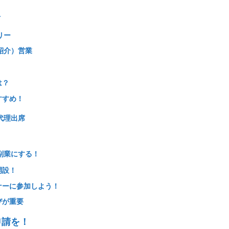
？
ト
リー
紹介）営業
は？
すすめ！
代理出席
副業にする！
開設！
ナーに参加しよう！
びが重要
申請を！