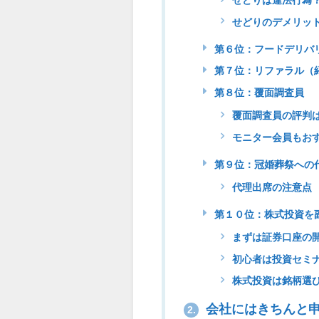
せどりは違法行為
せどりのデメリッ
第６位：フードデリバ
第７位：リファラル（
第８位：覆面調査員
覆面調査員の評判
モニター会員もお
第９位：冠婚葬祭への
代理出席の注意点
第１０位：株式投資を
まずは証券口座の
初心者は投資セミ
株式投資は銘柄選
会社にはきちんと
2.