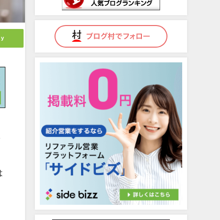
ly
ま
は