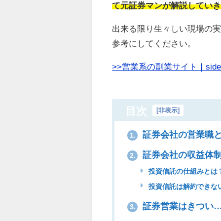
て元証券マンが解説してい
出来る限り生々しい現場の
参考にしてください。
>>営業系の副業サイト｜side
目次
[
非表示
]
証券会社の営業職
1.
証券会社の収益体
2.
投資信託の仕組みとは
投資信託は解約できな
証券営業はきつい
3.