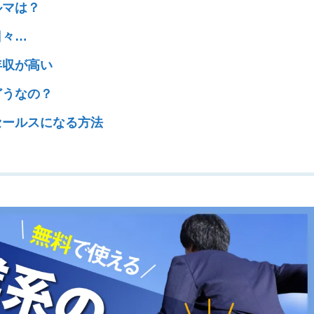
ルマは？
日々…
年収が高い
どうなの？
セールスになる方法