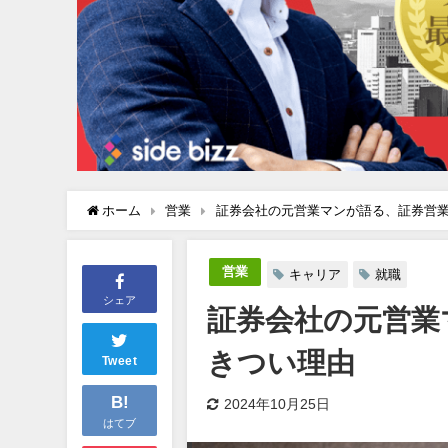
ホーム
営業
証券会社の元営業マンが語る、証券営
営業
キャリア
就職
シェア
証券会社の元営業
きつい理由
Tweet
B!
2024年10月25日
はてブ