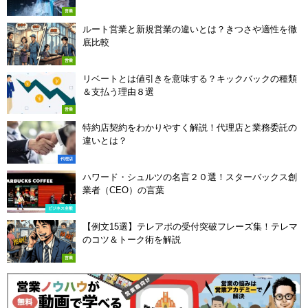
営業
ルート営業と新規営業の違いとは？きつさや適性を徹
底比較
営業
リベートとは値引きを意味する？キックバックの種類
＆支払う理由８選
営業
特約店契約をわかりやすく解説！代理店と業務委託の
違いとは？
代理店
ハワード・シュルツの名言２０選！スターバックス創
業者（CEO）の言葉
ビジネス全般
【例文15選】テレアポの受付突破フレーズ集！テレマ
のコツ＆トーク術を解説
営業