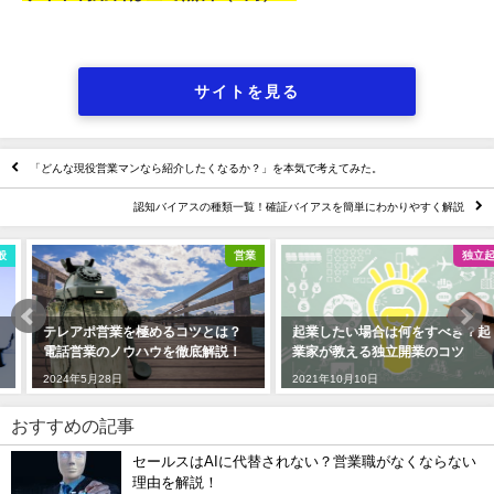
サイトを見る
「どんな現役営業マンなら紹介したくなるか？」を本気で考えてみた。
認知バイアスの種類一覧！確証バイアスを簡単にわかりやすく解説
営業
独立起業
テレアポ営業を極めるコツとは？
起業したい場合は何をすべき？起
電話営業のノウハウを徹底解説！
業家が教える独立開業のコツ
2024年5月28日
2021年10月10日
おすすめの記事
セールスはAIに代替されない？営業職がなくならない
理由を解説！