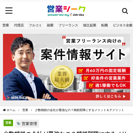
営業
代理店
フルコミ
副業
フリーランス
独立起業
転職
ビジネス全般
ホーム
営業
少数精鋭の会社が最強なの？精鋭部隊にするメリット＆デメリット
営業
営業管理