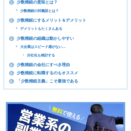
少数精鋭の意味とは？
1.
少数精鋭の対義語とは？
少数精鋭にするメリット＆デメリット
2.
デメリットもたくさんある
少数精鋭の組織は動かしやすい
3.
大企業はスピード感がない…
分社化も検討する
少数精鋭の会社にすべき理由
4.
少数精鋭に転職するのもオススメ
5.
「少数精鋭主義」こそ最強である
6.