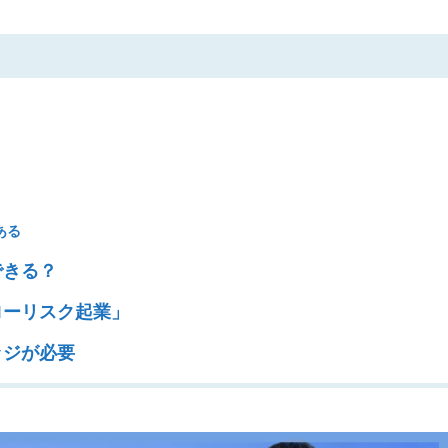
？
ある
できる？
ローリスク起業」
ッジが必要