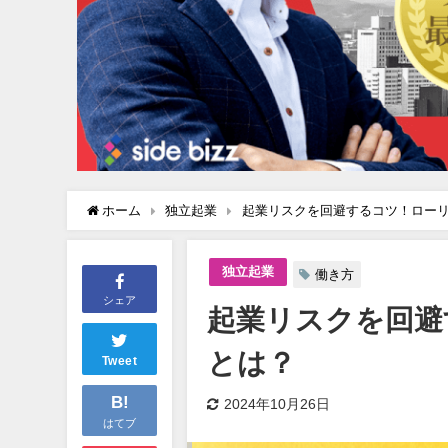
ホーム
独立起業
起業リスクを回避するコツ！ロー
独立起業
働き方
シェア
起業リスクを回避
とは？
Tweet
B!
2024年10月26日
はてブ