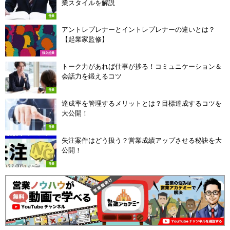
業スタイルを解説
営業
アントレプレナーとイントレプレナーの違いとは？
【起業家監修】
独立起業
トーク力があれば仕事が捗る！コミュニケーション＆
会話力を鍛えるコツ
営業
達成率を管理するメリットとは？目標達成するコツを
大公開！
営業
失注案件はどう扱う？営業成績アップさせる秘訣を大
公開！
営業