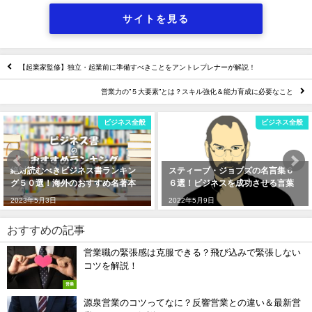
サイトを見る
【起業家監修】独立・起業前に準備すべきことをアントレプレナーが解説！
営業力の”５大要素”とは？スキル強化＆能力育成に必要なこと
ビジネス全般
営業
スティーブ・ジョブズの名言集６
リクルートのヨミ表を営業に活用
６選！ビジネスを成功させる言葉
しよう！ヨミ会の実施方法も解
説！
2022年5月9日
2023年5月5日
おすすめの記事
営業職の緊張感は克服できる？飛び込みで緊張しない
コツを解説！
営業
源泉営業のコツってなに？反響営業との違い＆最新営