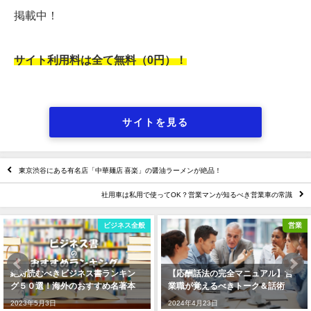
掲載中！
サイト利用料は全て無料（0円）！
サイトを見る
東京渋谷にある有名店「中華麺店 喜楽」の醤油ラーメンが絶品！
社用車は私用で使ってOK？営業マンが知るべき営業車の常識
全般
営業
ビジネス
【応酬話法の完全マニュアル】営
座右の銘にしたい名言一覧！ポ
業職が覚えるべきトーク＆話術
ティブな言葉１００選【意味付
解説】
2024年4月23日