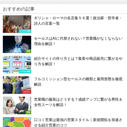
2023年8月25日
おすすめの記事
ギリシャ・ローマの名言集５６選！政治家・哲学者・
詩人の言葉一覧
ビジネス全般
セールスはAIに代替されない？営業職がなくならない
理由を解説！
営業
紹介サイトの作り方とは？集客や商品販売に繋がるや
り方を解説！
ビジネス全般
フルコミッション型セールスの種類と雇用形態を徹底
解説
フルコミ
営業職の服装はどうする？成績アップに繋がる男性＆
女性スーツを解説！
営業
口コミ営業は最強の営業スタイル｜新規開拓を加速さ
せる紹介営業のコツ