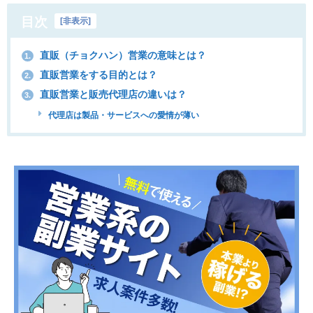
目次
[
非表示
]
直販（チョクハン）営業の意味とは？
1.
直販営業をする目的とは？
2.
直販営業と販売代理店の違いは？
3.
代理店は製品・サービスへの愛情が薄い