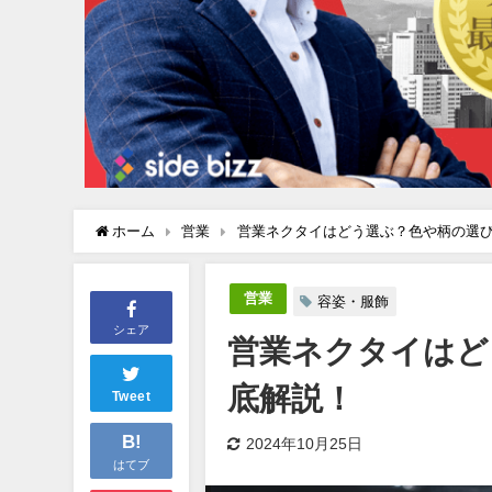
ホーム
営業
営業ネクタイはどう選ぶ？色や柄の選
営業
容姿・服飾
シェア
営業ネクタイはど
底解説！
Tweet
B!
2024年10月25日
はてブ