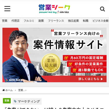
営業
代理店
フルコミ
副業
フリーランス
独立起業
転職
ビジネス全般
ホーム
営業
「集客ができない」は嘘！？集客力向上させるコツ＆ノウハウを解説！
営業
マーケティング