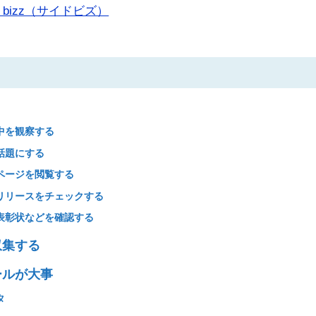
 bizz（サイドビズ）
！
中を観察する
話題にする
ページを閲覧する
リリースをチェックする
表彰状などを確認する
収集する
ールが大事
タ