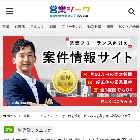
営業
代理店
フルコミ
副業
フリーランス
独立起業
転職
ビジネス全般
ホーム
営業
アイスブレイクにはこれを使え！ビジネスを和ませる雑談ネタ８選
営業
営業テクニック