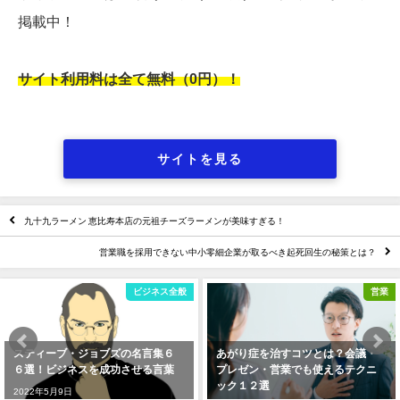
掲載中！
サイト利用料は全て無料（0円）！
サイトを見る
九十九ラーメン 恵比寿本店の元祖チーズラーメンが美味すぎる！
営業職を採用できない中小零細企業が取るべき起死回生の秘策とは？
ビジネス全般
営業
ティーブ・ジョブズの名言集６
あがり症を治すコツとは？会議・
【
選！ビジネスを成功させる言葉
プレゼン・営業でも使えるテクニ
業
ック１２選
22年5月9日
20