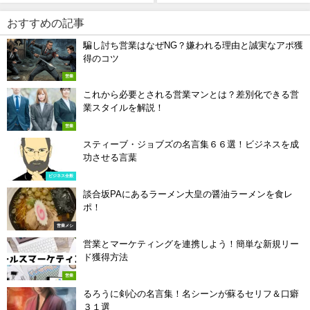
2023年5月10日
おすすめの記事
騙し討ち営業はなぜNG？嫌われる理由と誠実なアポ獲
得のコツ
営業
これから必要とされる営業マンとは？差別化できる営
業スタイルを解説！
営業
スティーブ・ジョブズの名言集６６選！ビジネスを成
功させる言葉
ビジネス全般
談合坂PAにあるラーメン大皇の醤油ラーメンを食レ
ポ！
営業メシ
営業とマーケティングを連携しよう！簡単な新規リー
ド獲得方法
営業
るろうに剣心の名言集！名シーンが蘇るセリフ＆口癖
３１選