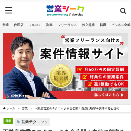
営業
代理店
フルコミ
副業
フリーランス
独立起業
転職
ビジネス全般
ホーム
営業
不動産営業のテクニックを全公開！自然に顧客を誘導する心理術
営業
営業テクニック