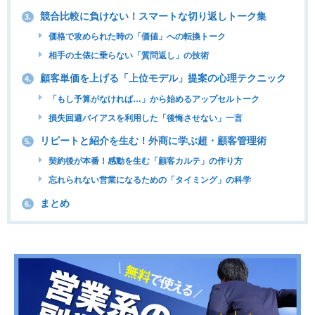
競合比較に負けない！スマートな切り返しトーク集
3.
価格で攻められた時の「価値」への転換トーク
相手の土俵に乗らない「質問返し」の技術
顧客単価を上げる「上位モデル」提案の心理テクニック
4.
「もし予算がなければ…」から始めるアップセルトーク
損失回避バイアスを利用した「後悔させない」一言
リピートと紹介を生む！外商に学ぶ超・顧客管理術
5.
契約後が本番！感動を生む「顧客カルテ」の作り方
忘れられない営業になるための「タイミング」の科学
まとめ
6.