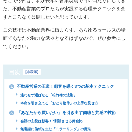
そこで今回は、私が長年の営業現場で目の当たりにしてき
た、不動産営業のプロたちが実践する心理テクニックを余
すところなく公開したいと思っています。
この技術は不動産業界に留まらず、あらゆるセールスの場
面であなたの強力な武器となるはずなので、ぜひ参考にし
てください。
目次
[
非表示
]
不動産営業の王道！顧客を導く3つの基本テクニック
1.
迷わせず選ばせる「松竹梅の法則」
本命を引き立てる「おとり物件」の上手な見せ方
「あなたから買いたい」を引き出す傾聴と共感の技術
2.
会話の主役は顧客！7割話させる黄金比
無意識に信頼を生む「ミラーリング」の魔法