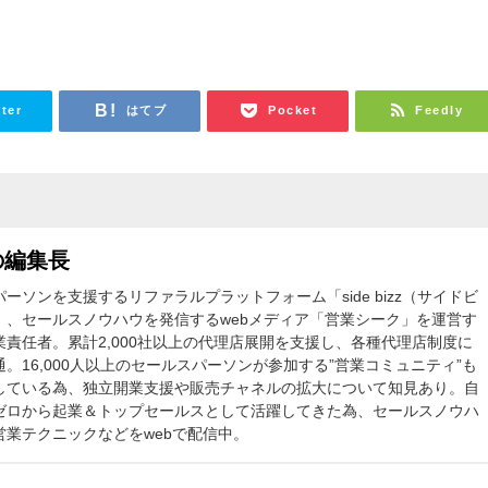
tter
はてブ
Pocket
Feedly
の編集長
パーソンを支援するリファラルプラットフォーム「side bizz（サイドビ
」、セールスノウハウを発信するwebメディア「営業シーク」を運営す
業責任者。累計2,000社以上の代理店展開を支援し、各種代理店制度に
通。16,000人以上のセールスパーソンが参加する”営業コミュニティ”も
している為、独立開業支援や販売チャネルの拡大について知見あり。自
ゼロから起業＆トップセールスとして活躍してきた為、セールスノウハ
営業テクニックなどをwebで配信中。